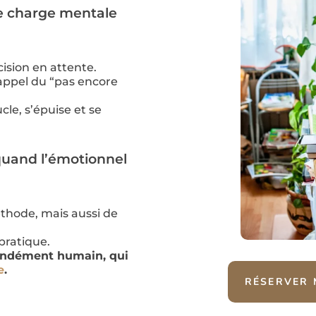
e charge mentale
ision en attente.
ppel du “pas encore
le, s’épuise et se
 quand l’émotionnel
éthode, mais aussi de
pratique.
fondément humain, qui
e
.
RÉSERVER 