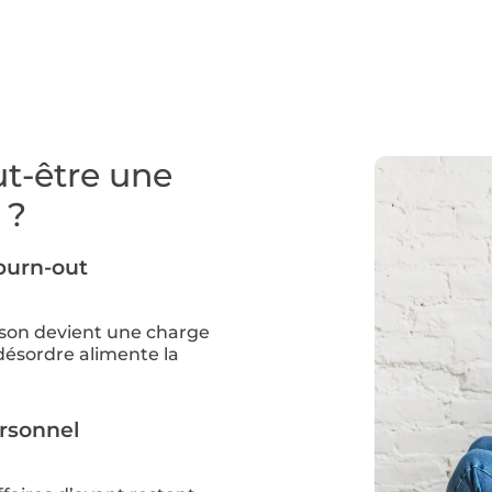
ut-être une
 ?
burn-out
son devient une charge
 désordre alimente la
rsonnel