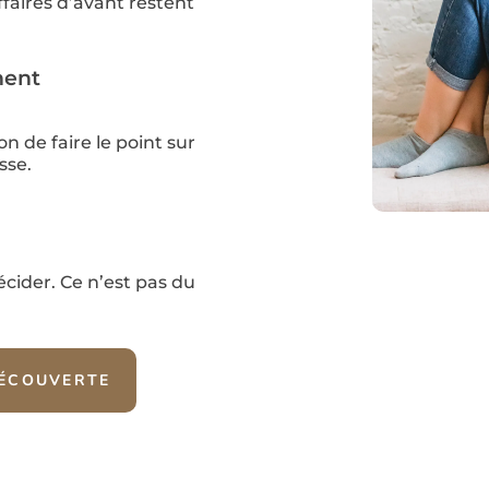
ffaires d’avant restent
ent
ion de faire le point sur
sse.
écider. Ce n’est pas du
DÉCOUVERTE