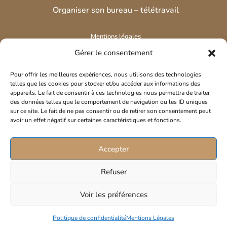
Organiser son bureau – télétravail
Mentions légales
Gérer le consentement
Politique de confidentialité
Pour offrir les meilleures expériences, nous utilisons des technologies
telles que les cookies pour stocker et/ou accéder aux informations des
appareils. Le fait de consentir à ces technologies nous permettra de traiter
Accessibilité
des données telles que le comportement de navigation ou les ID uniques
sur ce site. Le fait de ne pas consentir ou de retirer son consentement peut
avoir un effet négatif sur certaines caractéristiques et fonctions.
Politique de cookies
Accepter
Plan du site
Refuser
Plan su site
Voir les préférences
CGS
Politique de confidentialité
Mentions Légales